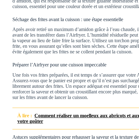
d’amidon, qui est responsable de la texture gluante indésirable et
cuisson, essentiel pour une couleur dorée et un extérieur croustill
Séchage des frites avant la cuisson : une étape essentielle
Après avoir retiré un maximum d’amidon grâce à l’eau chaude, il 
avant de les transférer dans l’Airfryer. L’humidité résiduelle peut 
la vapeur au lieu de faire frire la surface. Utilisez un torchon p
frite, en vous assurant qu’elles sont bien sèches. Cette étape am
évite également que les frites ne se collent pendant la cuisson.
Préparer l’Airfryer pour une cuisson impeccable
Une fois vos frites préparées, il est temps de s’assurer que votre 
Assurez-vous que le panier est propre et qu’il n’est pas surchargé
librement autour des frites. Un espace adéquat est essentiel pou
renforcer la saveur et obtenir un croustillant encore plus marqué
sur les frites avant de lancer la cuisson.
À lire :
Comment réaliser un moelleux aux abricots et aux 
votre goûter
Astuces supplémentaires pour rehausser la saveur et la texture des