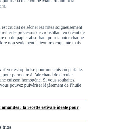
 optimise la réaction de Maillard durant la
ant.
est crucial de sécher les frites soigneusement
freiner le processus de croustillant en créant de
ropre ou du papier absorbant pour tapoter chaque
éliore non seulement la texture croquante mais
Airfryer est optimisé pour une cuisson parfaite.
, pour permettre à l’air chaud de circuler
r une cuisson homogène. Si vous souhaitez
, vous pouvez pulvériser légèrement de l’huile
amandes : la recette estivale idéale pour
 frites