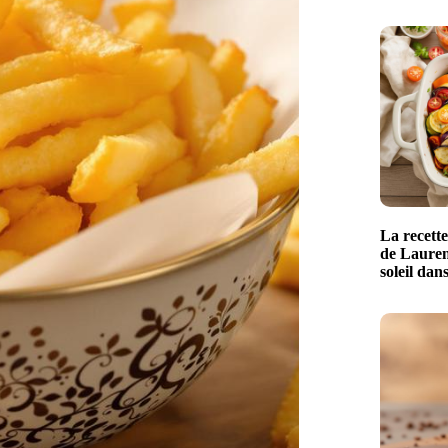
La recette
de Lauren
soleil dans